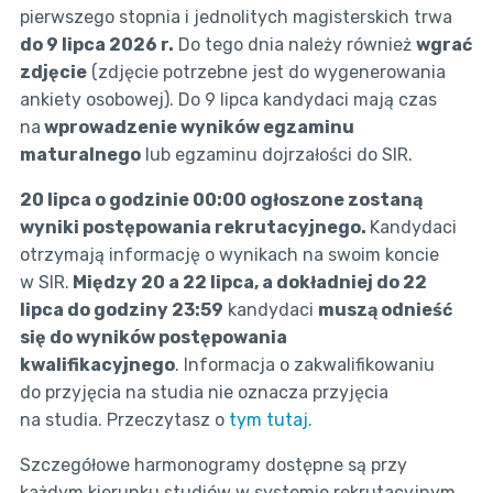
pierwszego stopnia i jednolitych magisterskich trwa
do 9 lipca 2026 r.
Do tego dnia należy również
wgrać
zdjęcie
(zdjęcie potrzebne jest do wygenerowania
ankiety osobowej). Do 9 lipca kandydaci mają czas
na
wprowadzenie wyników
egzaminu
maturalnego
lub egzaminu dojrzałości do SIR.
20 lipca o godzinie 00:00 ogłoszone zostaną
wyniki postępowania rekrutacyjnego.
Kandydaci
otrzymają informację o wynikach na swoim koncie
w SIR.
Między 20 a 22 lipca,
a dokładniej do 22
lipca do godziny 23:59
kandydaci
muszą odnieść
się do wyników postępowania
kwalifikacyjnego
. Informacja o zakwalifikowaniu
do przyjęcia na studia nie oznacza przyjęcia
na studia. Przeczytasz o
tym tutaj.
Szczegółowe harmonogramy dostępne są przy
każdym kierunku studiów w systemie rekrutacyjnym