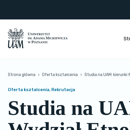
Przejdź
do
treści
St
Strona główna
›
Oferta kształcenia
›
Studia na UAM: kierunki f
Oferta kształcenia, Rekrutacja
Studia na UAM
Wydział Etnol