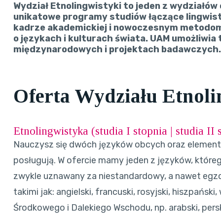
Wydział Etnolingwistyki to jeden z wydziałów o
unikatowe programy studiów łączące lingwisty
kadrze akademickiej i nowoczesnym metodom
o językach i kulturach świata. UAM umożliwi
międzynarodowych i projektach badawczych.
Oferta Wydziału Etnoli
Etnolingwistyka (
studia I stopnia
|
studia II 
Nauczysz się dwóch języków obcych oraz elementó
posługują. W ofercie mamy jeden z języków, którego
zwykle uznawany za niestandardowy, a nawet egzo
takimi jak: angielski, francuski, rosyjski, hiszpański
Środkowego i Dalekiego Wschodu, np. arabski, perski,