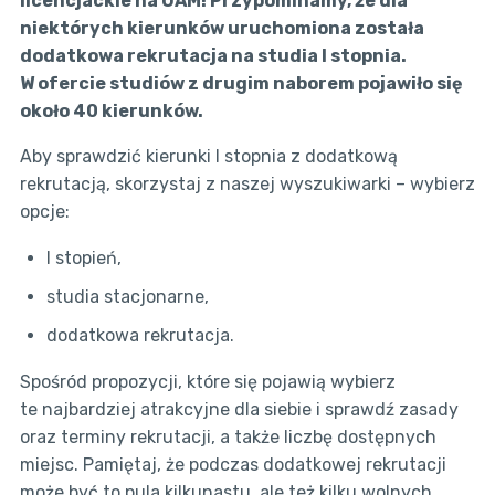
licencjackie na UAM! Przypominamy, że dla
niektórych kierunków uruchomiona została
dodatkowa rekrutacja na studia I stopnia.
W ofercie studiów z drugim naborem pojawiło się
około 40 kierunków.
Aby sprawdzić kierunki I stopnia z dodatkową
rekrutacją, skorzystaj z naszej wyszukiwarki – wybierz
opcje:
I stopień,
studia stacjonarne,
dodatkowa rekrutacja.
Spośród propozycji, które się pojawią wybierz
te najbardziej atrakcyjne dla siebie i sprawdź zasady
oraz terminy rekrutacji, a także liczbę dostępnych
miejsc. Pamiętaj, że podczas dodatkowej rekrutacji
może być to pula kilkunastu, ale też kilku wolnych