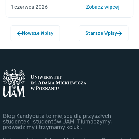
1 czerwca 2026
Zobacz więcej
Nowsze Wpisy
Starsze Wpisy
Blog Kandydata to miejsce dla przyszłych
studentek i studentów UAM. Tłumaczymy,
prowadzimy i trzymamy kciuki.