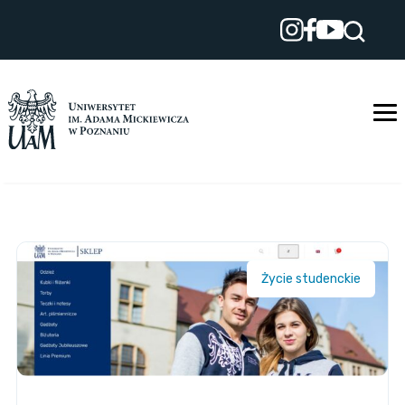
Przejdź
do
treści
Życie studenckie