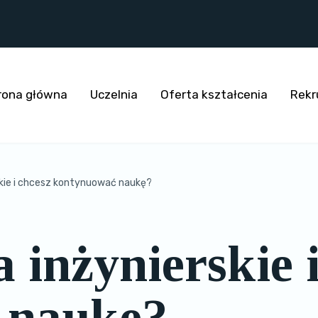
rona główna
Uczelnia
Oferta kształcenia
Rekr
skie i chcesz kontynuować naukę?
a inżynierskie 
 naukę?