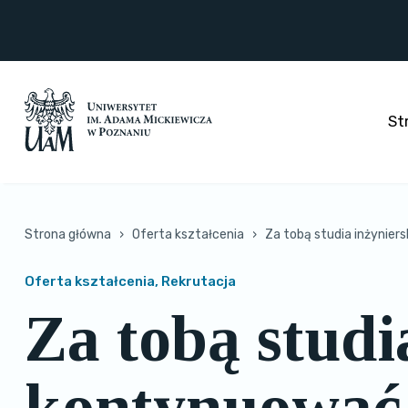
Przejdź
do
treści
St
Strona główna
›
Oferta kształcenia
›
Za tobą studia inżynier
Oferta kształcenia, Rekrutacja
Za tobą studi
kontynuować