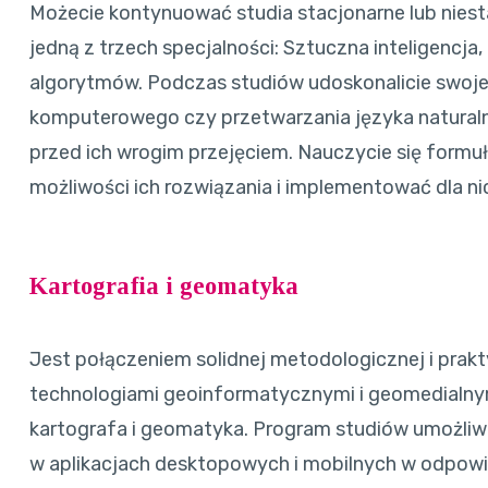
Możecie kontynuować studia stacjonarne lub niest
jedną z trzech specjalności: Sztuczna inteligencj
algorytmów. Podczas studiów udoskonalicie swoje
komputerowego czy przetwarzania języka naturalne
przed ich wrogim przejęciem. Nauczycie się formu
możliwości ich rozwiązania i implementować dla n
Kartografia i geomatyka
Jest połączeniem solidnej metodologicznej i prak
technologiami geoinformatycznymi i geomedialny
kartografa i geomatyka. Program studiów umożli
w aplikacjach desktopowych i mobilnych w odpow