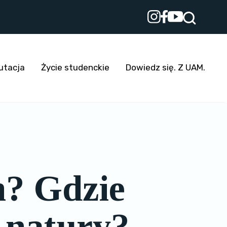
utacja
Życie studenckie
Dowiedz się. Z UAM.
h? Gdzie
 natury?