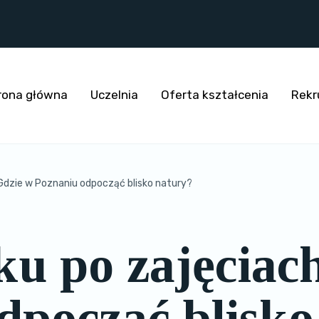
rona główna
Uczelnia
Oferta kształcenia
Rekr
 Gdzie w Poznaniu odpocząć blisko natury?
ku po zajęciac
dpocząć blisko