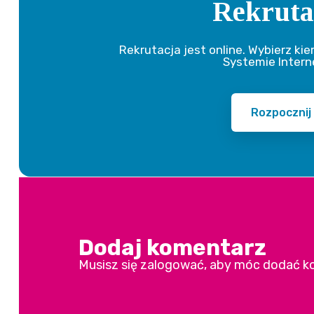
Rekruta
Rekrutacja jest online. Wybierz kie
Systemie Intern
Rozpocznij
Dodaj komentarz
Musisz się
zalogować
, aby móc dodać k