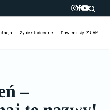
utacja
Życie studenckie
Dowiedz się. Z UAM.
eń –
aj te nazwy!