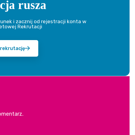
cja rusza
runek i zacznij od rejestracji konta w
etowej Rekrutacji
 rekrutację
omentarz.